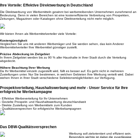
Ihre Vorteile: Effektive Direktwerbung in Deutschland
Die Direktwerbung von Werbemitteln gewinnt bei werbetreibenden Unternehmen zunehmend an
Bedeutung. Denn in vielen Bereichen ist eine kosteneffiziente Verbreitung von Prospekten,
Zeitungen, Magazinen oder Katalogen ohne Direktverteilung nicht mehr möglich.
Wir bieten Ihnen als Werbemittelverteiler viele Vorteile:
Kostengünstigkeit
Vergleichen Sie uns mit anderen Werbeträger und Sie werden sehen, das kein Anderer
Werbemittelverteiler Ihre Werbemittel günstiger zustellt.
Präzise Abdeckung im Zielgebiet
In Ihrem Zielgebiet werden bis zu 90 % aller Haushalte in Ihrer Stadt durch die Verteilung
abgedeckt.
Höhere Beachtung Ihrer Werbung
Da Ihr Werbemittel einzeln zugestellt wird, fällt es besser auf. Es geht nicht in mehreren
Zustellungen unter. Nur Sie bestimmen, in welchen Gebieten Ihre Werbung verteilt wird. Dabei
stehen Ihnen in Ihrer Stadt verschiedene Selektionsmöglichkeiten zur Verfügung.
Prospektverteilung, Haushaltswerbung und mehr - Unser Service für Ihre
erfolgreiche Werbekampagne
- Effektive Werbeverteilung für Ihr Unternehmen
- Gezielte Prospekt- und Haushaltswerbung deutschlandweit
- Direkte Zustellung von Werbemitteln zum Kunden
- Qualitätsversprechen für erfolgreiche Werbekampagnen
Das DBW-Qualitätsversprechen
Werbung soll zielorientiert und effizient sein.
Besonders wichtig ist dabei die zuverlässige