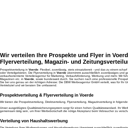
Wir verteilen Ihre Prospekte und Flyer in Voer
Flyerverteilung, Magazin- und Zeitungsverteilu
Prospektverteilung in
Voerde
: Flexibel, zuverlässig, stets einsatzbereit - und das zu einem sch
oder Verteilgebieten. Die Flyerverteilung in
Voerde
übernimmt ausschließlich zuverlässiges und 
verkaufsorientierte Verteileragentur für Marketing, Verkaufsförderung, Werbung und mehr. Wir füh
Magazinen etc. in
Voerde
, sowie bundesweit durch. Sie suchen nach eine professionelle Prospekt
Sie bei uns genau an der richtigen Adresse: Die DBW Werbeagentur GmbH verteilt, was für Ihr U
Vertriebziel und wir beraten Sie umfassend.
Prospektverteilung & Flyerverteilung in Voerde
Wir bieten die Prospektverteilung, Direktverteilung, Flyerverteilung, Magazinverteilung in folgen
Unser ausgeklügtes Qualitätssicherungssystem sorgt für einen hohen Qualitätsstandard. Ihr Werbee
gemeinsam tätig sein, um Ihrer Werbebotschaft die nötige Akzeptanz beim Vebraucher zu versch
Verteilung von Haushaltswerbung
Die Verteilung Ihrer Wurfsendungen und Haushaltswerbung übernimmt ausschließlich zuverläss