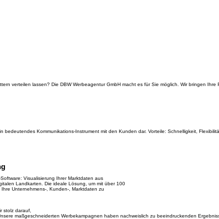
ättern verteilen lassen? Die DBW Werbeagentur GmbH macht es für Sie möglich. Wir bringen Ihre
 bedeutendes Kommunikations-Instrument mit den Kunden dar. Vorteile: Schnelligkeit, Flexibilitä
ng
ftware: Visualisierung Ihrer Marktdaten aus
gitalen Landkarten. Die ideale Lösung, um mit über 100
Ihre Unternehmens-, Kunden-, Marktdaten zu
 stolz darauf,
en.Unsere maßgeschneiderten Werbekampagnen haben nachweislich zu beeindruckenden Ergebniss