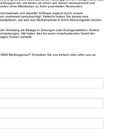
il-Gruppen ein, mit denen wir schon seit Jahren vertrauensvoll und
enenden ohne Mehrkosten zu Ihren potentiellen Neukunden.
tenmaterials und aktueller Software ergänzt durch unsere
 vornherein berücksichtigt. Vielleicht haben Sie bereits eine
tadtplänen, wie weit das Werbematerial in Ihrem Wunschgebiet reichen
s die Verteilung als Beilage in Zeitungen oder Anzeigenblättern. Anders
- schränkungen. Wir halten dies für einen entscheidenden Vorteil der
igen Kosten darstellt.
n DBW Werbeagentur? Schreiben Sie uns einfach oder rufen uns an