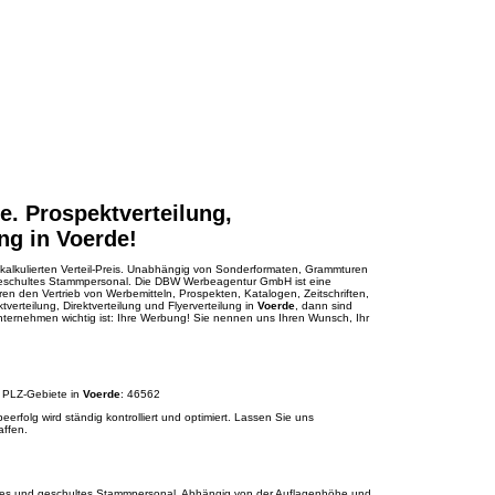
de. Prospektverteilung,
ng in Voerde!
arf kalkulierten Verteil-Preis. Unabhängig von Sonderformaten, Grammturen
geschultes Stammpersonal. Die DBW Werbeagentur GmbH ist eine
ren den Vertrieb von Werbemitteln, Prospekten, Katalogen, Zeitschriften,
verteilung, Direktverteilung und Flyerverteilung in
Voerde
, dann sind
nternehmen wichtig ist: Ihre Werbung! Sie nennen uns Ihren Wunsch, Ihr
de PLZ-Gebiete in
Voerde
: 46562
rfolg wird ständig kontrolliert und optimiert. Lassen Sie uns
affen.
iges und geschultes Stammpersonal. Abhängig von der Auflagenhöhe und