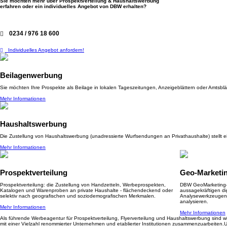
Sie möchten mehr über Prospektverteilung & Haushaltswerbung
erfahren oder ein individuelles Angebot von DBW erhalten?
0234 / 976 18 600
Individuelles Angebot anfordern!
Beilagenwerbung
Sie möchten Ihre Prospekte als Beilage in lokalen Tageszeitungen, Anzeigeblättern oder Amtsbl
Mehr Informationen
Haushaltswerbung
Die Zustellung von Haushaltswerbung (unadressierte Wurfsendungen an Privathaushalte) stellt ein
Mehr Informationen
Prospektverteilung
Geo-Marketi
Prospektverteilung: die Zustellung von Handzetteln, Werbeprospekten,
DBW GeoMarketing-So
Katalogen und Warenproben an private Haushalte - flächendeckend oder
aussagekräftigen di
selektiv nach geografischen und soziodemografischen Merkmalen.
Analysewerkzeugen 
analysieren.
Mehr Informationen
Mehr Informationen
Als führende Werbeagentur für Prospektverteilung, Flyerverteilung und Haushaltswerbung sind wir
mit einer Vielzahl renommierter Unternehmen und etablierter Institutionen zusammenzuarbeit