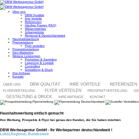
Über uns
DBW Qualität
Ihre Vorteile
Referenzen
Häufige Fragen (FAQ)
Wissenswertes
Jobangebote
Regional & Deutschlandweit
Haushaltswerbung
Flyerverteilung
Flyer verteilen
Prospektverteilung
Geo-Marketing
Weitere Leistungen
Promotion & Sampling
Lagerung & Logistik
Controlling
Gestaltung & Druck
Ihre Anfrage
Kontakt
DBW QUALITÄT
IHRE VORTEILE
REFERENZEN
ÜBER UNS
FLYER VERTEILEN
FLYERVERTEILUNG
PROSPEKTVERTEILUNG
GE
GESTALTUNG & DRUCK
IHRE ANFRAGE
KONTAKT
Haushaltswerbung einfach gemacht
Ihre Werbung, Prospekte & Flyer bei genau den Kunden, die Sie haben möchten
DBW Werbeagentur GmbH - Ihr Werbepartner deutschlandweit !
Lokal,Regional, Bundesweit