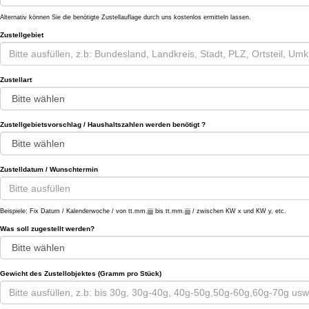
Alternativ können Sie die benötigte Zustellauflage durch uns kostenlos ermitteln lassen.
Zustellgebiet
Zustellart
Zustellgebietsvorschlag / Haushaltszahlen werden benötigt ?
Zustelldatum / Wunschtermin
Beispiele: Fix Datum / Kalenderwoche / von tt.mm.jjjj bis tt.mm.jjjj / zwischen KW x und KW y, etc.
Was soll zugestellt werden?
Gewicht des Zustellobjektes (Gramm pro Stück)