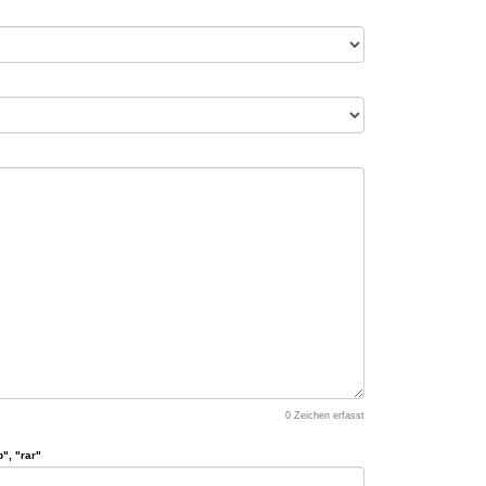
0
Zeichen erfasst
", "rar"