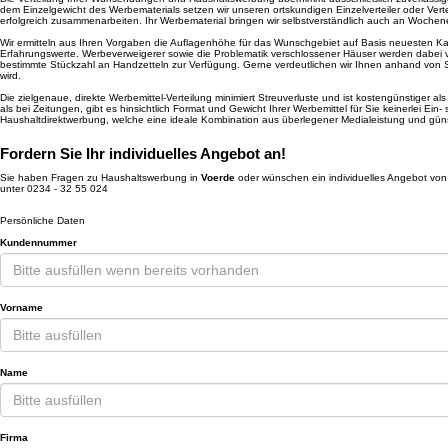
dem Einzelgewicht des Werbematerials setzen wir unseren ortskundigen Einzelverteiler oder Verte
erfolgreich zusammenarbeiten. Ihr Werbematerial bringen wir selbstverständlich auch an Woch
Wir ermitteln aus Ihren Vorgaben die Auflagenhöhe für das Wunschgebiet auf Basis neuesten Kar
Erfahrungswerte. Werbeverweigerer sowie die Problematik verschlossener Häuser werden dabei von
bestimmte Stückzahl an Handzetteln zur Verfügung. Gerne verdeutlichen wir Ihnen anhand von S
wird.
Die zielgenaue, direkte Werbemittel-Verteilung minimiert Streuverluste und ist kostengünstiger al
als bei Zeitungen, gibt es hinsichtlich Format und Gewicht Ihrer Werbemittel für Sie keinerlei Ein
Haushaltdirektwerbung, welche eine ideale Kombination aus überlegener Medialeistung und günst
Fordern Sie Ihr individuelles Angebot an!
Sie haben Fragen zu Haushaltswerbung in
Voerde
oder wünschen ein individuelles Angebot vo
unter 0234 - 32 55 024
Persönliche Daten
Kundennummer
Vorname
Name
Firma