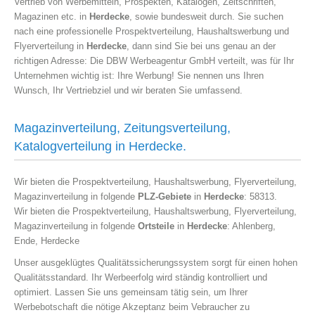
Vertrieb von Werbemitteln, Prospekten, Katalogen, Zeitschriften,
Magazinen etc. in
Herdecke
, sowie bundesweit durch. Sie suchen
nach eine professionelle Prospektverteilung, Haushaltswerbung und
Flyerverteilung in
Herdecke
, dann sind Sie bei uns genau an der
richtigen Adresse: Die DBW Werbeagentur GmbH verteilt, was für Ihr
Unternehmen wichtig ist: Ihre Werbung! Sie nennen uns Ihren
Wunsch, Ihr Vertriebziel und wir beraten Sie umfassend.
Magazinverteilung, Zeitungsverteilung,
Katalogverteilung in Herdecke.
Wir bieten die Prospektverteilung, Haushaltswerbung, Flyerverteilung,
Magazinverteilung in folgende
PLZ-Gebiete
in
Herdecke
: 58313.
Wir bieten die Prospektverteilung, Haushaltswerbung, Flyerverteilung,
Magazinverteilung in folgende
Ortsteile
in
Herdecke
: Ahlenberg,
Ende, Herdecke
Unser ausgeklügtes Qualitätssicherungssystem sorgt für einen hohen
Qualitätsstandard. Ihr Werbeerfolg wird ständig kontrolliert und
optimiert. Lassen Sie uns gemeinsam tätig sein, um Ihrer
Werbebotschaft die nötige Akzeptanz beim Vebraucher zu