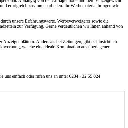
mmpersonal. Abhängig von der Auflagenhöhe und dem Einzelgewicht
l und erfolgreich zusammenarbeiten. Ihr Werbematerial bringen wir
t durch unsere Erfahrungswerte. Werbeverweigerer sowie die
andzetteln zur Verfügung. Gerne verdeutlichen wir Ihnen anhand von
r Anzeigenblättern. Anders als bei Zeitungen, gibt es hinsichtlich
irektwerbung, welche eine ideale Kombination aus überlegener
uns einfach oder rufen uns an unter 0234 - 32 55 024