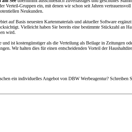
n am See
übernimmt ausschließlich zuverlässiges und geschultes Sta
der Verteil-Gruppen ein, mit denen wir schon seit Jahren vertrauensvol
otentiellen Neukunden.
biet auf Basis neuesten Kartenmaterials und aktueller Software ergänz
ksichtigt. Vielleicht haben Sie bereits eine bestimmte Stückzahl an H
hen wird.
 und ist kostengünstiger als die Verteilung als Beilage in Zeitungen ode
ungen. Wir halten dies für einen entscheidenden Vorteil der Haushaltd
chen ein individuelles Angebot von DBW Werbeagentur? Schreiben Sie 