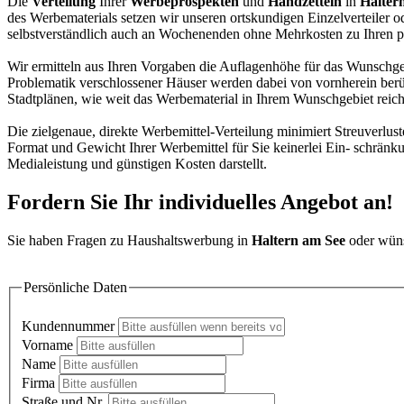
Die
Verteilung
Ihrer
Werbeprospekten
und
Handzetteln
in
Halter
des Werbematerials setzen wir unseren ortskundigen Einzelverteiler o
selbstverständlich auch an Wochenenden ohne Mehrkosten zu Ihren p
Wir ermitteln aus Ihren Vorgaben die Auflagenhöhe für das Wunschge
Problematik verschlossener Häuser werden dabei von vornherein berüc
Stadtplänen, wie weit das Werbematerial in Ihrem Wunschgebiet reic
Die zielgenaue, direkte Werbemittel-Verteilung minimiert Streuverluste
Format und Gewicht Ihrer Werbemittel für Sie keinerlei Ein- schränk
Medialeistung und günstigen Kosten darstellt.
Fordern Sie Ihr individuelles Angebot an!
Sie haben Fragen zu Haushaltswerbung in
Haltern am See
oder wüns
Persönliche Daten
Kundennummer
Vorname
Name
Firma
Straße und Nr.