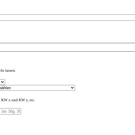
ln lassen.
en KW x und KW y, etc.