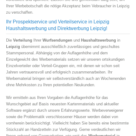
Ihrer Werbebotschaft die nötige Akzeptanz beim Vebraucher in Leipzig
zu verschaffen.
Ihr Prospektservice und Verteilservice in Leipzig
Haushaltswerbung und Direktwerbung Leipzig!
Die
Verteilung
Ihrer
Wurfsendungen
und
Haushaltswerbung
in
Leipzig
übernimmt ausschließlich zuverlässiges und geschultes
Stammpersonal. Abhängig von der Auflagenhöhe und dem
Einzelgewicht des Werbematerials setzen wir unseren ortskundigen
Einzelverteiler oder Verteil-Gruppen ein, mit denen wir schon seit
Jahren vertrauensvoll und erfolgreich zusammenarbeiten. Ihr
Werbematerial bringen wir selbstverständlich auch an Wochenenden
ohne Mehrkosten zu Ihren potentiellen Neukunden.
Wir ermitteln aus Ihren Vorgaben die Auflagenhöhe für das
Wunschgebiet auf Basis neuesten Kartenmaterials und aktueller
Software ergänzt durch unsere Erfahrungswerte. Werbeverweigerer
sowie die Problematik verschlossener Häuser werden dabei von
vornherein berücksichtigt. Vielleicht haben Sie bereits eine bestimmte
Stückzahl an Handzetteln zur Verfügung. Gerne verdeutlichen wir
Ihnen anhand von Geomarketing, wie weit das
Werbematerial
in