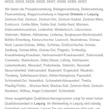
04318, 04319, 04328, 04329, 04347, 04349, 04356, 04357.
Wir bieten die Prospektverteilung, Beilagenverteilung, Direktverteilung,
Flyerverteilung, Magazinverteilung in folgende
Ortsteile
in
Leipzig
:
Zentrum-Süd, Zentrum, Zentrum-Ost, Zentrum-Südost, Zentrum-West,
Eutritzsch, Gohlis-Mitte, Gohlis-Süd, Gohlis-Nord, Möckern,
Güterverkehrszentrum, Lindenthal, Wiederitzsch, Lützschena-
Stahmeln, Wahren, Altlindenau, Lindenau, Burghausen-Rückmarsdorf,
Böhlitz-Ehrenberg, Kleinzschocher, Leutzsch, Neulindenau, Grünau-
Nord, Lausen-Grünau, Miltitz, Schönau, Großzschocher, Grünau-
Siedlung, Grünau-Mitte, Grünau-Ost, Plagwitz, Schleußig,
Knautkleeberg-Knauthain, Hartmannsdorf-Knautnaundorf, Südvorstadt,
Connewitz, Marienbrunn, Dölitz-Dösen, Lößnig, Holzhausen,
Liebertwolkwitz, Meusdorf, Probstheida, Stötteritz, Neustadt-
Neuschönefeld, Volkmarsdorf, Baalsdorf, Engelsdorf, Reudnitz-
Thonberg, Sellerhausen-Stünz, Althen-Kleinpösna, Paunsdorf,
Schönefeld-Ost, Heiterblick, Schönefeld-Abtnaundorf, Thekla,
Plaußig-Portitz, , Mockau-Nord, Mockau-Süd, Zentrum-Nord, Zentrum-
Nordwest, Mölkau, Anger-Crottendorf, Schönefeld.
Unser ausgeklügtes Qualitätssicherungssystem sorgt für einen hohen
Qualitätsstandard in
Leipzig
. Ihr Werbeerfolg in Leipzig wird ständig
kontrolliert und optimiert. Lassen Sie uns gemeinsam tätig sein, um